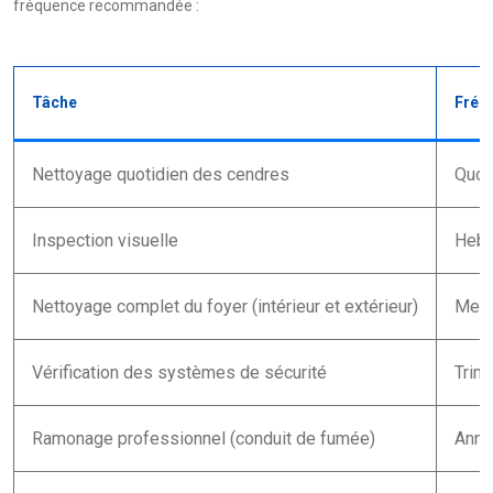
fréquence recommandée :
Tâche
Fréq
Nettoyage quotidien des cendres
Quot
Inspection visuelle
Hebd
Nettoyage complet du foyer (intérieur et extérieur)
Mens
Vérification des systèmes de sécurité
Trime
Ramonage professionnel (conduit de fumée)
Annu